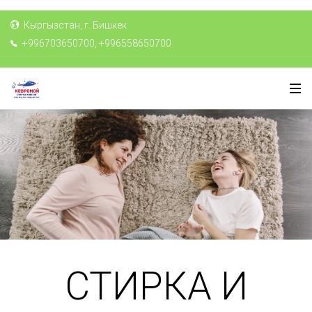
Кыргызстан, г. Бишкек
+996703650700, +996558650700
СТИРКА И